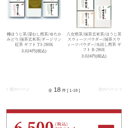
棒ほうじ茶/深むし煎茶/ゆたか
八女煎茶/抹茶玄米茶/ほうじ茶
みどり/抹茶玄米茶/ダージリン
スウィーツパウダー/抹茶スウ
紅茶 ギフト T3-280K
ィーツパウダー/水出し煎茶 ギ
フト B-280E
3,024円(税込)
3,024円(税込)
18
< 前のページ
次のページ >
全
件 [ 1-18 ]