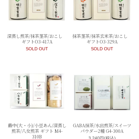
深蒸し煎茶/抹茶茎茶/おこし
抹茶茎茶/抹茶玄米茶/おこし
ギフトO3-417A
ギフトO3-329A
SOLD OUT
SOLD OUT
最中(大・小)/小豆あん/深蒸し
GABA抹茶/水出煎茶/スイーツ
煎茶/八女煎茶 ギフト M4-
パウダー2種 G4-300A
310B
3,240円(税込)